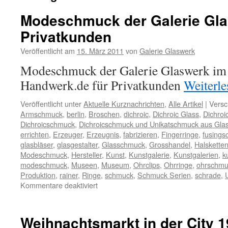
Modeschmuck der Galerie Gla
Privatkunden
Veröffentlicht am
15. März 2011
von
Galerie Glaswerk
Modeschmuck der Galerie Glaswerk im 
Handwerk.de für Privatkunden
Weiterl
Veröffentlicht unter
Aktuelle Kurznachrichten
,
Alle Artikel
|
Versc
Armschmuck
,
berlin
,
Broschen
,
dichroic
,
Dichroic Glass
,
Dichroi
Dichroicschmuck
,
Dichroicschmuck und Unikatschmuck aus Glas
errichten
,
Erzeuger
,
Erzeugnis
,
fabrizieren
,
Fingerringe
,
fusing
glasbläser
,
glasgestalter
,
Glasschmuck
,
Grosshandel
,
Halskette
Modeschmuck
,
Hersteller
,
Kunst
,
Kunstgalerie
,
Kunstgalerien
,
k
modeschmuck
,
Museen
,
Museum
,
Ohrclips
,
Ohrringe
,
ohrschmu
Produktion
,
rainer
,
Ringe
,
schmuck
,
Schmuck Serien
,
schrade
,
für
Kommentare deaktiviert
Modeschmuck
der
Galerie
Weihnachtsmarkt in der City 
Glaswerk