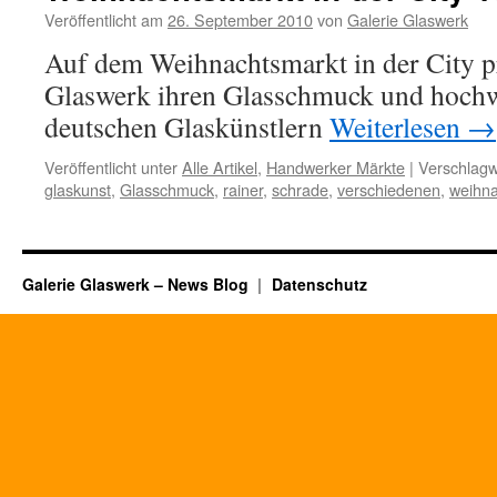
für
Veröffentlicht am
26. September 2010
von
Galerie Glaswerk
Privatkunden
Auf dem Weihnachtsmarkt in der City pr
Glaswerk ihren Glasschmuck und hochw
deutschen Glaskünstlern
Weiterlesen
→
Veröffentlicht unter
Alle Artikel
,
Handwerker Märkte
|
Verschlagw
glaskunst
,
Glasschmuck
,
rainer
,
schrade
,
verschiedenen
,
weihna
Galerie Glaswerk – News Blog
Datenschutz