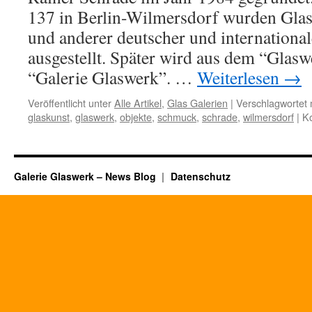
137 in Berlin-Wilmersdorf wurden Gla
und anderer deutscher und international
ausgestellt. Später wird aus dem “Glas
“Galerie Glaswerk”. …
Weiterlesen
→
Veröffentlicht unter
Alle Artikel
,
Glas Galerien
|
Verschlagwortet 
glaskunst
,
glaswerk
,
objekte
,
schmuck
,
schrade
,
wilmersdorf
|
Ko
Galerie Glaswerk – News Blog
Datenschutz