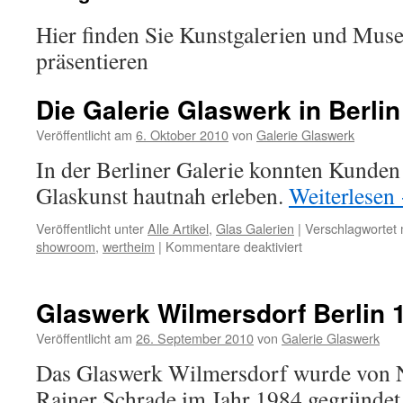
Hier finden Sie Kunstgalerien und Muse
präsentieren
Die Galerie Glaswerk in Berli
Veröffentlicht am
6. Oktober 2010
von
Galerie Glaswerk
In der Berliner Galerie konnten Kunden
Glaskunst hautnah erleben.
Weiterlesen
Veröffentlicht unter
Alle Artikel
,
Glas Galerien
|
Verschlagwortet 
für
showroom
,
wertheim
|
Kommentare deaktiviert
Die
Galerie
Glaswerk
Glaswerk Wilmersdorf Berlin 
in
Berlin
Veröffentlicht am
26. September 2010
von
Galerie Glaswerk
1988
Das Glaswerk Wilmersdorf wurde von
Rainer Schrade im Jahr 1984 gegründet