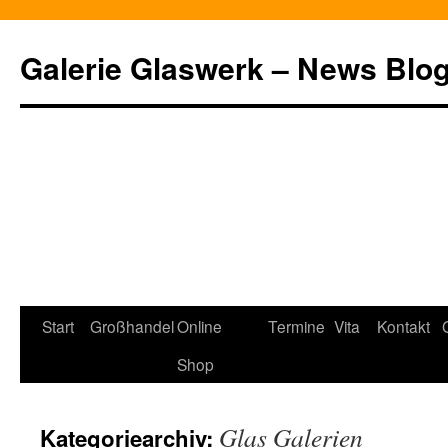
Zum
Inhalt
Galerie Glaswerk – News Blo
springen
Start
Großhandel
Online
Termine
Vita
Kontakt
Shop
Glas Galerien
Kategoriearchiv: