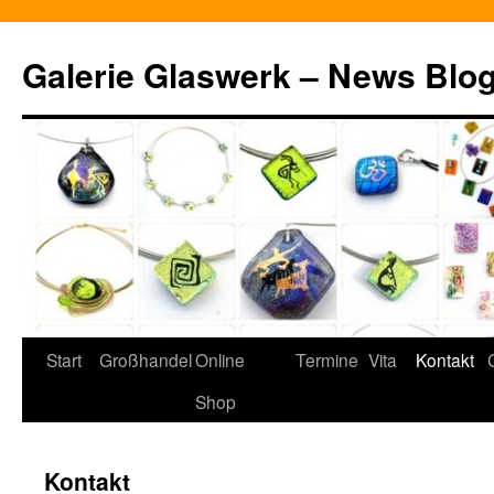
Zum
Inhalt
Galerie Glaswerk – News Blo
springen
Start
Großhandel
Online
Termine
Vita
Kontakt
Shop
Kontakt