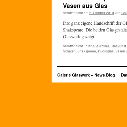
Vasen aus Glas
Veröffentlicht am
5. Oktober 2010
von
Gal
Ihre ganz eigene Handschrift der G
Shakspeare. Die beiden Glasgestalt
Glaswerk gezeigt.
Veröffentlicht unter
Alle Artikel
,
Glaskunst
Schalen
,
Shakspeare
,
studioglas
,
Vasen
|
Galerie Glaswerk – News Blog
Da