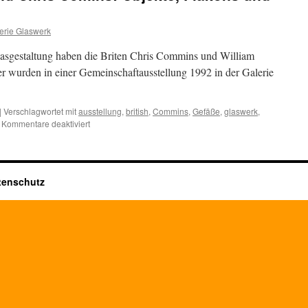
erie Glaswerk
lasgestaltung haben die Briten Chris Commins und William
er wurden in einer Gemeinschaftausstellung 1992 in der Galerie
|
Verschlagwortet mit
ausstellung
,
british
,
Commins
,
Gefäße
,
glaswerk
,
für
Kommentare deaktiviert
William
Shakspeare
und
Chris
tenschutz
Comins:
Objekte,
Flakons
und
Vasen
aus
Glas