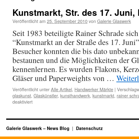
Kunstmarkt, Str. des 17. Juni,
Veröffentlicht am
25. September 2010
von
Galerie Glaswerk
Seit 1983 beteiligte Rainer Schrade sic
“Kunstmarkt an der Straße des 17. Juni”.
Besucher konnten die bis dato unbekan
bestaunen und die Möglichkeiten der Gl
kennenlernen. Es wurden Flakons, Kerz
Gläser und Paperweights von …
Weiter
Veröffentlicht unter
Alle Artikel
,
Handwerker Märkte
|
Verschlagw
glaskunst
,
Glaskünstler
,
kunsthandwerk
,
kunstmarkt
,
rainer sch
für
deaktiviert
Kunstmarkt,
Str.
des
17.
Galerie Glaswerk – News Blog
Datenschutz
Juni,
Berlin