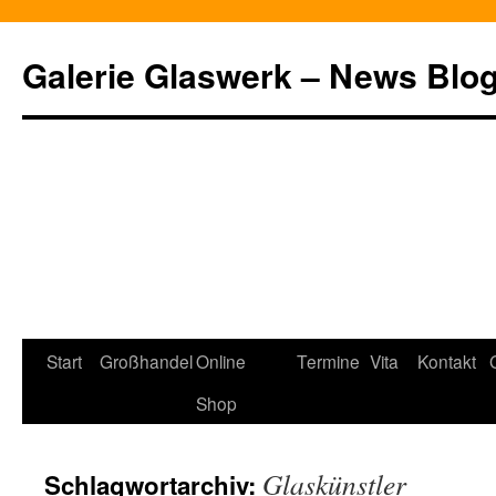
Zum
Inhalt
Galerie Glaswerk – News Blo
springen
Start
Großhandel
Online
Termine
Vita
Kontakt
Shop
Glaskünstler
Schlagwortarchiv: