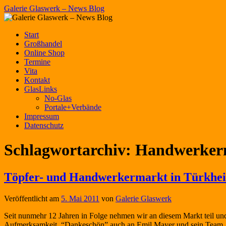
Zum
Galerie Glaswerk – News Blog
Inhalt
springen
Start
Großhandel
Online Shop
Termine
Vita
Kontakt
GlasLinks
No-Glas
Portale+Verbände
Impressum
Datenschutz
Schlagwortarchiv:
Handwerker
Töpfer- und Handwerkermarkt in Türkhe
Veröffentlicht am
5. Mai 2011
von
Galerie Glaswerk
Seit nunmehr 12 Jahren in Folge nehmen wir an diesem Markt teil und 
Aufmerksamkeit. “Dankeschön” auch an Emil Mayer und sein Tea