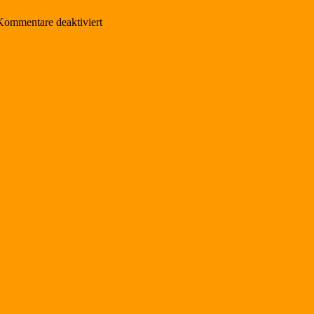
für
Kommentare deaktiviert
Töpfer-
und
Handwerkermarkt
in
Türkheim