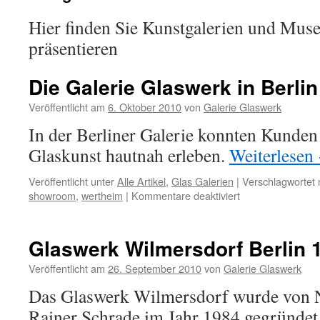
Hier finden Sie Kunstgalerien und Muse
präsentieren
Die Galerie Glaswerk in Berli
Veröffentlicht am
6. Oktober 2010
von
Galerie Glaswerk
In der Berliner Galerie konnten Kunden
Glaskunst hautnah erleben.
Weiterlesen
Veröffentlicht unter
Alle Artikel
,
Glas Galerien
|
Verschlagwortet 
für
showroom
,
wertheim
|
Kommentare deaktiviert
Die
Galerie
Glaswerk
Glaswerk Wilmersdorf Berlin 
in
Berlin
Veröffentlicht am
26. September 2010
von
Galerie Glaswerk
1988
Das Glaswerk Wilmersdorf wurde von
Rainer Schrade im Jahr 1984 gegründet