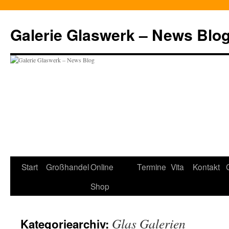
Zum
Inhalt
Galerie Glaswerk – News Blo
springen
Start
Großhandel
Online
Termine
Vita
Kontakt
Shop
Glas Galerien
Kategoriearchiv: