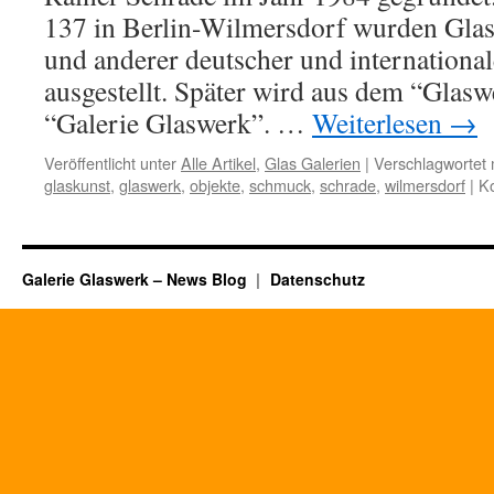
137 in Berlin-Wilmersdorf wurden Gla
und anderer deutscher und international
ausgestellt. Später wird aus dem “Glas
“Galerie Glaswerk”. …
Weiterlesen
→
Veröffentlicht unter
Alle Artikel
,
Glas Galerien
|
Verschlagwortet 
glaskunst
,
glaswerk
,
objekte
,
schmuck
,
schrade
,
wilmersdorf
|
Ko
Galerie Glaswerk – News Blog
Datenschutz