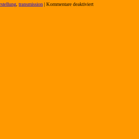
für
stellung
,
transmission
|
Kommentare deaktiviert
Dichroic
Glass,
dichromatisches
Glas