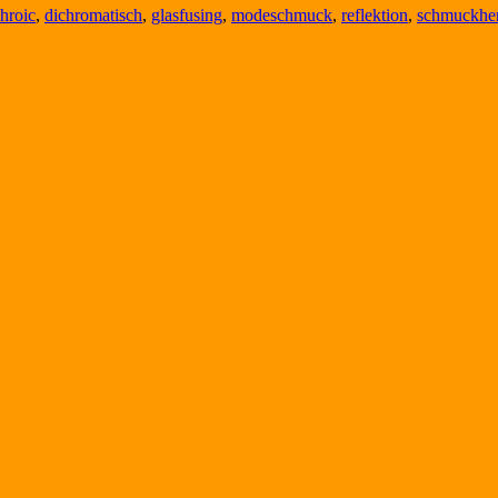
chroic
,
dichromatisch
,
glasfusing
,
modeschmuck
,
reflektion
,
schmuckher