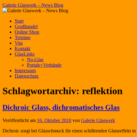
Zum
Galerie Glaswerk – News Blog
Inhalt
springen
Start
Großhandel
Online Shop
Termine
Vita
Kontakt
GlasLinks
No-Glas
Portale+Verbände
Impressum
Datenschutz
Schlagwortarchiv:
reflektion
Dichroic Glass, dichromatisches Glas
Veröffentlicht am
16. Oktober 2010
von
Galerie Glaswerk
Dichroic sorgt bei Glasschmuck für einen schillernden Glanzeffekt i