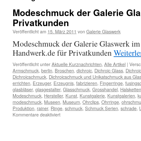
Modeschmuck der Galerie Gla
Privatkunden
Veröffentlicht am
15. März 2011
von
Galerie Glaswerk
Modeschmuck der Galerie Glaswerk im 
Handwerk.de für Privatkunden
Weiterl
Veröffentlicht unter
Aktuelle Kurznachrichten
,
Alle Artikel
|
Versc
Armschmuck
,
berlin
,
Broschen
,
dichroic
,
Dichroic Glass
,
Dichroi
Dichroicschmuck
,
Dichroicschmuck und Unikatschmuck aus Glas
errichten
,
Erzeuger
,
Erzeugnis
,
fabrizieren
,
Fingerringe
,
fusing
glasbläser
,
glasgestalter
,
Glasschmuck
,
Grosshandel
,
Halskette
Modeschmuck
,
Hersteller
,
Kunst
,
Kunstgalerie
,
Kunstgalerien
,
k
modeschmuck
,
Museen
,
Museum
,
Ohrclips
,
Ohrringe
,
ohrschmu
Produktion
,
rainer
,
Ringe
,
schmuck
,
Schmuck Serien
,
schrade
,
für
Kommentare deaktiviert
Modeschmuck
der
Galerie
Glaswerk