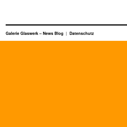
für
Privatkunden
Galerie Glaswerk – News Blog
Datenschutz