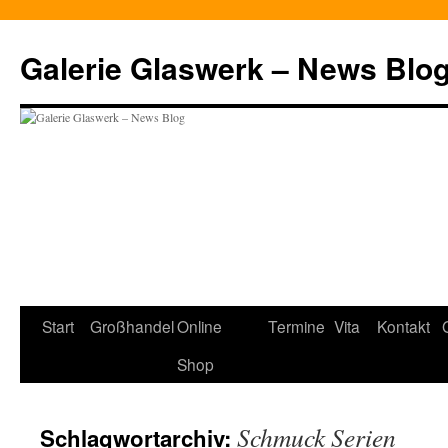
Zum
Inhalt
Galerie Glaswerk – News Blo
springen
Start
Großhandel
Online
Termine
Vita
Kontakt
Shop
Schmuck Serien
Schlagwortarchiv: