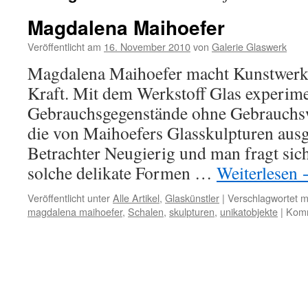
Magdalena Maihoefer
Veröffentlicht am
16. November 2010
von
Galerie Glaswerk
Magdalena Maihoefer macht Kunstwerk
Kraft. Mit dem Werkstoff Glas experimen
Gebrauchsgegenstände ohne Gebrauchswe
die von Maihoefers Glasskulpturen ausg
Betrachter Neugierig und man fragt sich
solche delikate Formen …
Weiterlesen
Veröffentlicht unter
Alle Artikel
,
Glaskünstler
|
Verschlagwortet m
magdalena maihoefer
,
Schalen
,
skulpturen
,
unikatobjekte
|
Komm